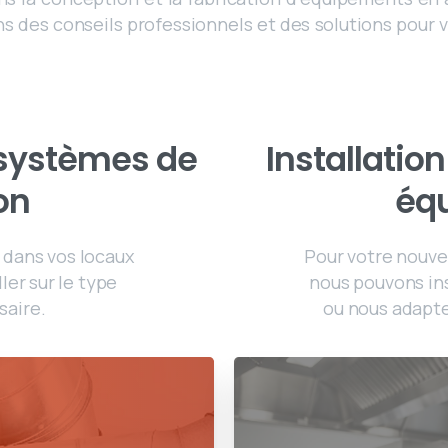
ns des conseils professionnels et des solutions pour
s systèmes de
Installatio
on
éq
 dans vos locaux
Pour votre nouvel
ler sur le type
nous pouvons in
saire.
ou nous adapte