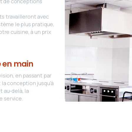
et de conceptions
s travailleront avec
stème le plus pratique,
tre cuisine, à un prix
é en main
vision, en passant par
t la conception jusqu'à
t au-delà, la
e service.