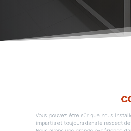
c
Vous pouvez être sûr que nous install
impartis et toujours dans le respect de
Nous avons une grande expérience dans