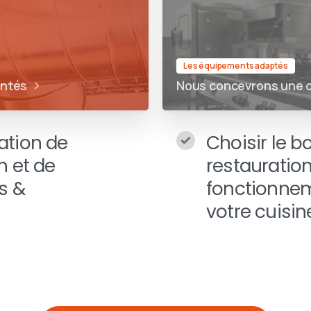
Les équipements adaptés
entés
Nous concevrons une c
ation de
Choisir le 
n et de
restauration
s &
fonctionnem
votre cuisin